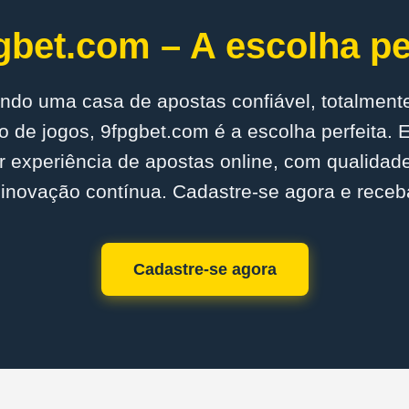
bet.com – A escolha pe
ndo uma casa de apostas confiável, totalmente
 de jogos, 9fpgbet.com é a escolha perfeita.
r experiência de apostas online, com qualidad
inovação contínua. Cadastre-se agora e receb
Cadastre-se agora