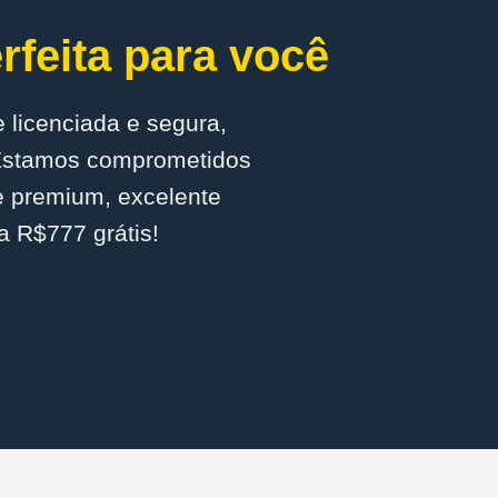
rfeita para você
 licenciada e segura,
 Estamos comprometidos
e premium, excelente
a R$777 grátis!