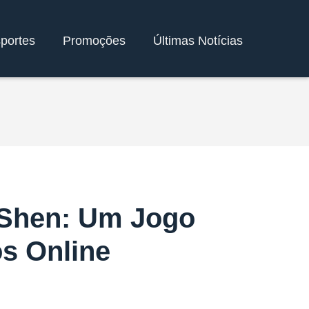
portes
Promoções
Últimas Notícias
iShen: Um Jogo
s Online