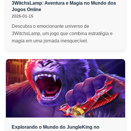
3WitchsLamp: Aventura e Magia no Mundo dos
Jogos Online
2026-01-15
Descubra o emocionante universo de
3WitchsLamp, um jogo que combina estratégia e
magia em uma jornada inesquecível.
Explorando o Mundo do JungleKing no