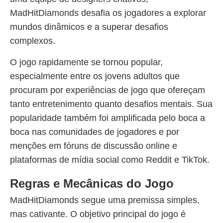
MadHitDiamonds desafia os jogadores a explorar
mundos dinâmicos e a superar desafios
complexos.
O jogo rapidamente se tornou popular,
especialmente entre os jovens adultos que
procuram por experiências de jogo que ofereçam
tanto entretenimento quanto desafios mentais. Sua
popularidade também foi amplificada pelo boca a
boca nas comunidades de jogadores e por
menções em fóruns de discussão online e
plataformas de mídia social como Reddit e TikTok.
Regras e Mecânicas do Jogo
MadHitDiamonds segue uma premissa simples,
mas cativante. O objetivo principal do jogo é