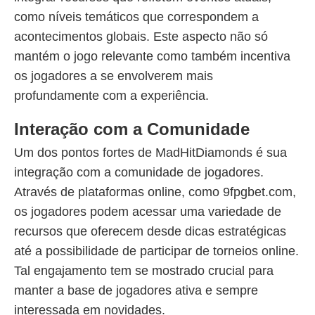
como níveis temáticos que correspondem a
acontecimentos globais. Este aspecto não só
mantém o jogo relevante como também incentiva
os jogadores a se envolverem mais
profundamente com a experiência.
Interação com a Comunidade
Um dos pontos fortes de MadHitDiamonds é sua
integração com a comunidade de jogadores.
Através de plataformas online, como 9fpgbet.com,
os jogadores podem acessar uma variedade de
recursos que oferecem desde dicas estratégicas
até a possibilidade de participar de torneios online.
Tal engajamento tem se mostrado crucial para
manter a base de jogadores ativa e sempre
interessada em novidades.