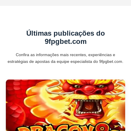
Últimas publicações do
9fpgbet.com
Confira as informações mais recentes, experiências e
estratégias de apostas da equipe especialista do 9fpgbet.com.