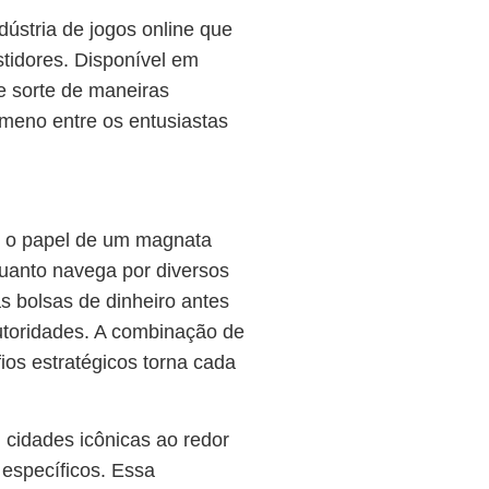
ústria de jogos online que
tidores. Disponível em
 e sorte de maneiras
meno entre os entusiastas
o papel de um magnata
quanto navega por diversos
s bolsas de dinheiro antes
toridades. A combinação de
ios estratégicos torna cada
 cidades icônicas ao redor
 específicos. Essa