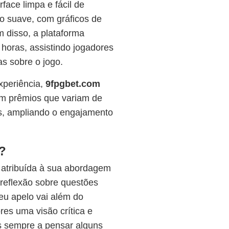
face limpa e fácil de
go suave, com gráficos de
m disso, a plataforma
 horas, assistindo jogadores
s sobre o jogo.
xperiência,
9fpgbet.com
om prêmios que variam de
ais, ampliando o engajamento
?
atribuída à sua abordagem
reflexão sobre questões
eu apelo vai além do
es uma visão crítica e
os sempre a pensar alguns