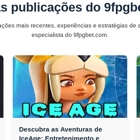
as publicações do 9fpgb
ações mais recentes, experiências e estratégias de
especialista do 9fpgbet.com.
Descubra as Aventuras de
IceAge: Entretenimento e