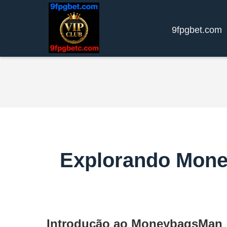
9fpgbet.com
Explorando Mon
Introdução ao MoneybagsMan