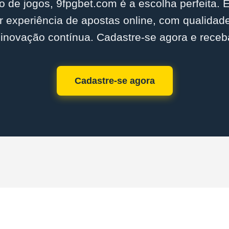
 de jogos, 9fpgbet.com é a escolha perfeita.
r experiência de apostas online, com qualidad
inovação contínua. Cadastre-se agora e receb
Cadastre-se agora