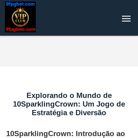
Explorando o Mundo de
10SparklingCrown: Um Jogo de
Estratégia e Diversão
10SparklingCrown: Introdução ao