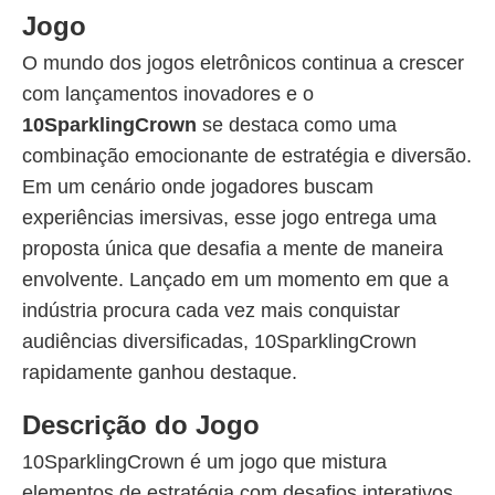
Jogo
O mundo dos jogos eletrônicos continua a crescer
com lançamentos inovadores e o
10SparklingCrown
se destaca como uma
combinação emocionante de estratégia e diversão.
Em um cenário onde jogadores buscam
experiências imersivas, esse jogo entrega uma
proposta única que desafia a mente de maneira
envolvente. Lançado em um momento em que a
indústria procura cada vez mais conquistar
audiências diversificadas, 10SparklingCrown
rapidamente ganhou destaque.
Descrição do Jogo
10SparklingCrown é um jogo que mistura
elementos de estratégia com desafios interativos,