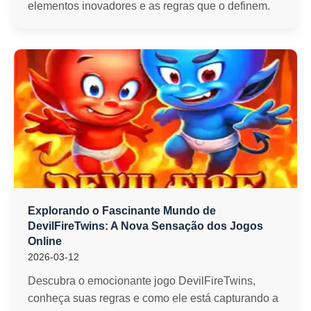
elementos inovadores e as regras que o definem.
Explorando o Fascinante Mundo de
DevilFireTwins: A Nova Sensação dos Jogos
Online
2026-03-12
Descubra o emocionante jogo DevilFireTwins,
conheça suas regras e como ele está capturando a