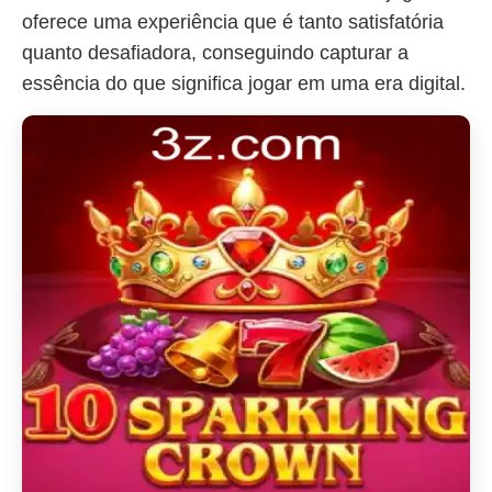
oferece uma experiência que é tanto satisfatória
quanto desafiadora, conseguindo capturar a
essência do que significa jogar em uma era digital.