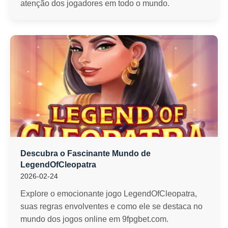
atenção dos jogadores em todo o mundo.
Descubra o Fascinante Mundo de
LegendOfCleopatra
2026-02-24
Explore o emocionante jogo LegendOfCleopatra,
suas regras envolventes e como ele se destaca no
mundo dos jogos online em 9fpgbet.com.