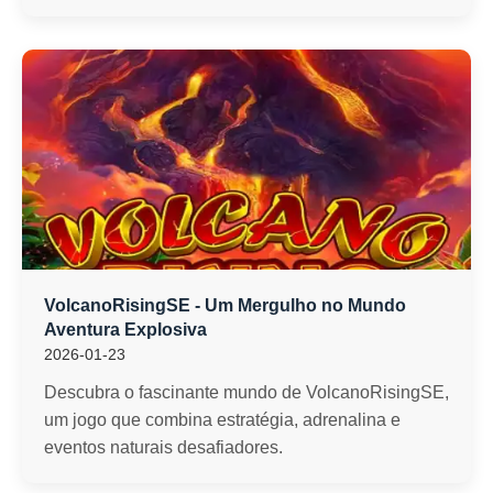
VolcanoRisingSE - Um Mergulho no Mundo
Aventura Explosiva
2026-01-23
Descubra o fascinante mundo de VolcanoRisingSE,
um jogo que combina estratégia, adrenalina e
eventos naturais desafiadores.